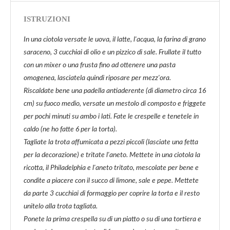
ISTRUZIONI
In una ciotola versate le uova, il latte, l'acqua, la farina di grano
saraceno, 3 cucchiai di olio e un pizzico di sale. Frullate il tutto
con un mixer o una frusta fino ad ottenere una pasta
omogenea, lasciatela quindi riposare per mezz'ora.
Riscaldate bene una padella antiaderente (di diametro circa 16
cm) su fuoco medio, versate un mestolo di composto e friggete
per pochi minuti su ambo i lati. Fate le crespelle e tenetele in
caldo (ne ho fatte 6 per la torta).
Tagliate la trota affumicata a pezzi piccoli (lasciate una fetta
per la decorazione) e tritate l'aneto. Mettete in una ciotola la
ricotta, il Philadelphia e l'aneto tritato, mescolate per bene e
condite a piacere con il succo di limone, sale e pepe. Mettete
da parte 3 cucchiai di formaggio per coprire la torta e il resto
unitelo alla trota tagliata.
Ponete la prima crespella su di un piatto o su di una tortiera e