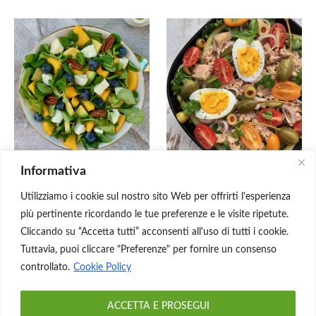
Informativa
Insalata con mango,
Insalata di tonno, uova e
avocado e mozzarella
fagiolini
Utilizziamo i cookie sul nostro sito Web per offrirti l'esperienza
più pertinente ricordando le tue preferenze e le visite ripetute.
Cliccando su “Accetta tutti” acconsenti all'uso di tutti i cookie.
Tuttavia, puoi cliccare "Preferenze" per fornire un consenso
controllato.
Cookie Policy
ACCETTA E PROSEGUI