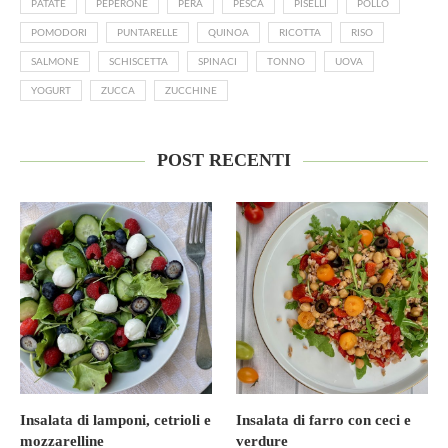
PATATE
PEPERONE
PERA
PESCA
PISELLI
POLLO
POMODORI
PUNTARELLE
QUINOA
RICOTTA
RISO
SALMONE
SCHISCETTA
SPINACI
TONNO
UOVA
YOGURT
ZUCCA
ZUCCHINE
POST RECENTI
Insalata di lamponi, cetrioli e
Insalata di farro con ceci e
mozzarelline
verdure