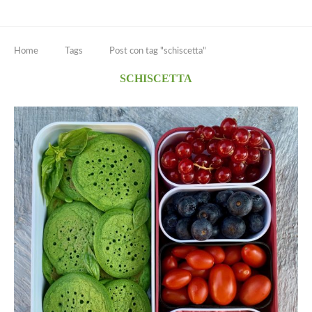
Home
Tags
Post con tag "schiscetta"
SCHISCETTA