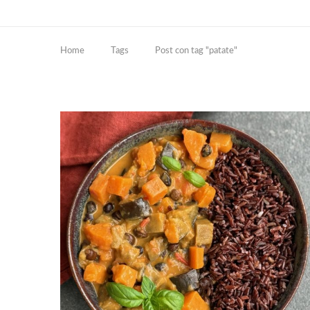
Home
Tags
Post con tag "patate"