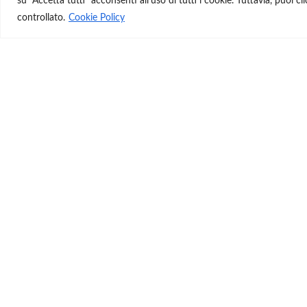
su “Accetta tutti” acconsenti all'uso di tutti i cookie. Tuttavia, puoi 
controllato.
Cookie Policy
Insalata di carciofi e patate
19 Aprile 2019
La ricetta per l’insalata di carciofi e patate l’ho trovata sul
profilo “cottoaldente” e ho deciso di provarla, ma a modo
mio. …