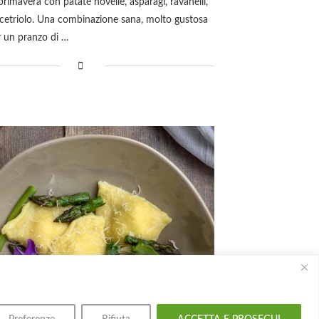
 primavera con patate novelle, asparagi, ravanelli,
e cetriolo. Una combinazione sana, molto gustosa
r un pranzo di …