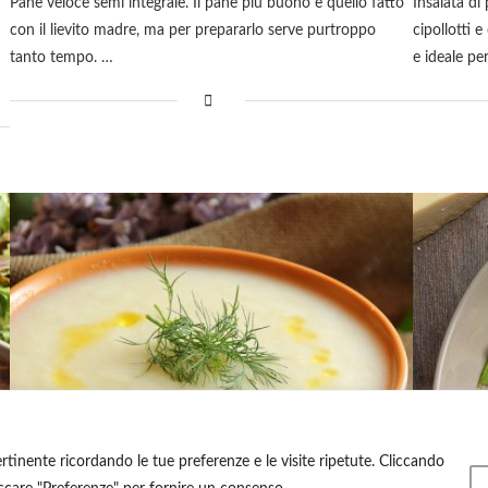
Pane veloce semi integrale. Il pane più buono è quello fatto
Insalata di
con il lievito madre, ma per prepararlo serve purtroppo
cipollotti 
tanto tempo. …
e ideale pe
ertinente ricordando le tue preferenze e le visite ripetute. Cliccando