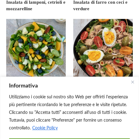
Insalata di lamponi, cetrioli e
Insalata di farro con ceci e
mozzarelline
verdure
Informativa
Insalata con mango,
Insalata di tonno, uova e
avocado e mozzarella
fagiolini
Utilizziamo i cookie sul nostro sito Web per offrirti l'esperienza
più pertinente ricordando le tue preferenze e le visite ripetute.
Cliccando su “Accetta tutti” acconsenti all'uso di tutti i cookie.
Tuttavia, puoi cliccare "Preferenze" per fornire un consenso
controllato.
Cookie Policy