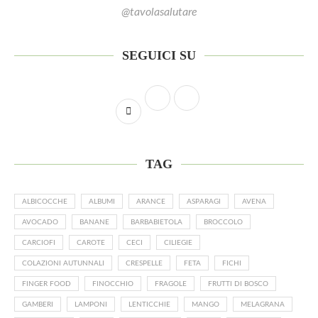
@tavolasalutare
SEGUICI SU
TAG
ALBICOCCHE
ALBUMI
ARANCE
ASPARAGI
AVENA
AVOCADO
BANANE
BARBABIETOLA
BROCCOLO
CARCIOFI
CAROTE
CECI
CILIEGIE
COLAZIONI AUTUNNALI
CRESPELLE
FETA
FICHI
FINGER FOOD
FINOCCHIO
FRAGOLE
FRUTTI DI BOSCO
GAMBERI
LAMPONI
LENTICCHIE
MANGO
MELAGRANA