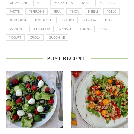
MELANZANE
MELE
MOZZARELLA
NOCI
PASTA FILO
PATATE
PEPERONE
PERA
PESCA
PISELLI
POLLO
POMODORI
PUNTARELLE
QUINOA
RICOTTA
RISO
SALMONE
SCHISCETTA
SPINACI
TONNO
UOVA
YOGURT
ZUCCA
ZUCCHINE
POST RECENTI