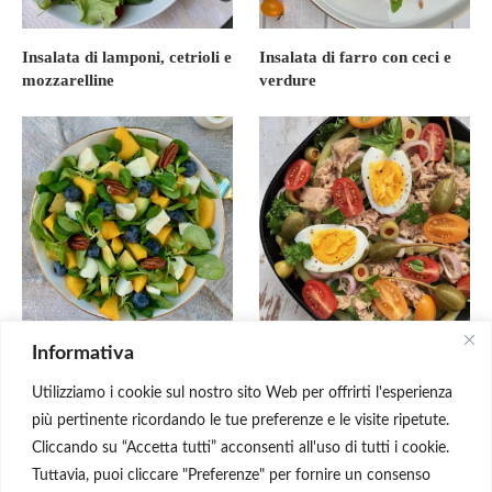
Insalata di lamponi, cetrioli e
Insalata di farro con ceci e
mozzarelline
verdure
Informativa
Insalata con mango,
Insalata di tonno, uova e
avocado e mozzarella
fagiolini
Utilizziamo i cookie sul nostro sito Web per offrirti l'esperienza
più pertinente ricordando le tue preferenze e le visite ripetute.
Cliccando su “Accetta tutti” acconsenti all'uso di tutti i cookie.
Tuttavia, puoi cliccare "Preferenze" per fornire un consenso