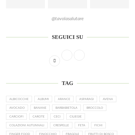
@tavolasalutare
SEGUICI SU
TAG
ALBICOCCHE
ALBUMI
ARANCE
ASPARAGI
AVENA
AVOCADO
BANANE
BARBABIETOLA
BROCCOLO
CARCIOFI
CAROTE
CECI
CILIEGIE
COLAZIONI AUTUNNALI
CRESPELLE
FETA
FICHI
FINGER FOOD
FINOCCHIO
FRAGOLE
FRUTTI DI BOSCO