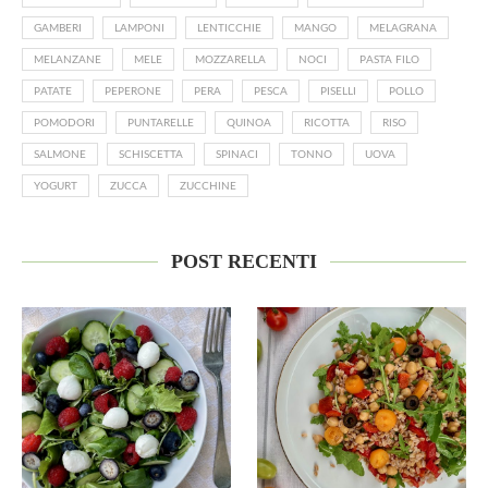
GAMBERI
LAMPONI
LENTICCHIE
MANGO
MELAGRANA
MELANZANE
MELE
MOZZARELLA
NOCI
PASTA FILO
PATATE
PEPERONE
PERA
PESCA
PISELLI
POLLO
POMODORI
PUNTARELLE
QUINOA
RICOTTA
RISO
SALMONE
SCHISCETTA
SPINACI
TONNO
UOVA
YOGURT
ZUCCA
ZUCCHINE
POST RECENTI