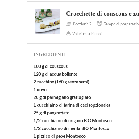
Crocchette di couscous e z
Porzioni:
2
Tempo di preparazio
Valori nutrizionali
INGREDIENTI
100 g di couscous
120 g di acqua bollente
2 zucchine (160 g senza semi)
1 uovo
20 g di parmigiano grattugiato
1 cucchiaino di farina di ceci (opzionale)
25 g di pangrattato
1/2 cucchiaino di origano BIO Montosco
1/2 cucchiaino di menta BIO Montosco
1 pizzico di pepe Montosco