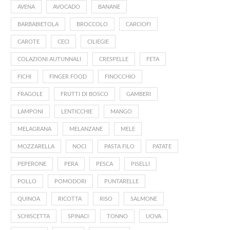
AVENA
AVOCADO
BANANE
BARBABIETOLA
BROCCOLO
CARCIOFI
CAROTE
CECI
CILIEGIE
COLAZIONI AUTUNNALI
CRESPELLE
FETA
FICHI
FINGER FOOD
FINOCCHIO
nsalata invernale di spinacini, finocchio
Parfait di yogurt, mele caram
FRAGOLE
FRUTTI DI BOSCO
GAMBERI
e mela Kissabel...
granola
LAMPONI
LENTICCHIE
MANGO
18 Dicembre 2025
25 Novembre 2025
MELAGRANA
MELANZANE
MELE
MOZZARELLA
NOCI
PASTA FILO
PATATE
PEPERONE
PERA
PESCA
PISELLI
POLLO
POMODORI
PUNTARELLE
QUINOA
RICOTTA
RISO
SALMONE
SCHISCETTA
SPINACI
TONNO
UOVA