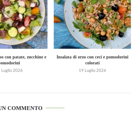
po con patate, zucchine e
Insalata di orzo con ceci e pomodorini
I
pomodorini
colorati
 Luglio 2026
19 Luglio 2026
 UN COMMENTO