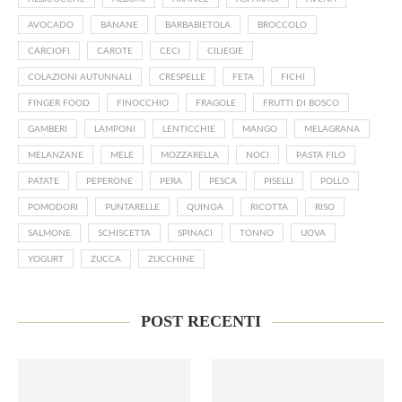
AVOCADO
BANANE
BARBABIETOLA
BROCCOLO
CARCIOFI
CAROTE
CECI
CILIEGIE
COLAZIONI AUTUNNALI
CRESPELLE
FETA
FICHI
FINGER FOOD
FINOCCHIO
FRAGOLE
FRUTTI DI BOSCO
GAMBERI
LAMPONI
LENTICCHIE
MANGO
MELAGRANA
MELANZANE
MELE
MOZZARELLA
NOCI
PASTA FILO
PATATE
PEPERONE
PERA
PESCA
PISELLI
POLLO
POMODORI
PUNTARELLE
QUINOA
RICOTTA
RISO
SALMONE
SCHISCETTA
SPINACI
TONNO
UOVA
YOGURT
ZUCCA
ZUCCHINE
POST RECENTI