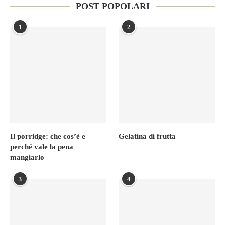
POST POPOLARI
1
2
Il porridge: che cos’è e
Gelatina di frutta
perché vale la pena
mangiarlo
3
4