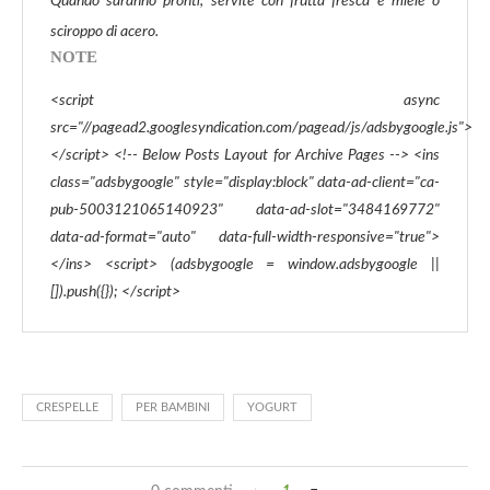
Quando saranno pronti, servite con frutta fresca e miele o
sciroppo di acero.
NOTE
<script async
src="//pagead2.googlesyndication.com/pagead/js/adsbygoogle.js">
</script> <!-- Below Posts Layout for Archive Pages --> <ins
class="adsbygoogle" style="display:block" data-ad-client="ca-
pub-5003121065140923" data-ad-slot="3484169772"
data-ad-format="auto" data-full-width-responsive="true">
</ins> <script> (adsbygoogle = window.adsbygoogle ||
[]).push({}); </script>
CRESPELLE
PER BAMBINI
YOGURT