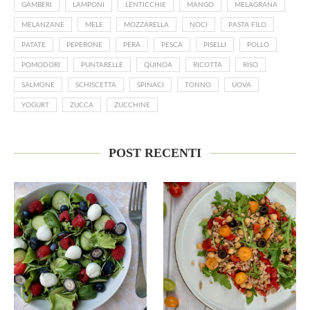
GAMBERI
LAMPONI
LENTICCHIE
MANGO
MELAGRANA
MELANZANE
MELE
MOZZARELLA
NOCI
PASTA FILO
PATATE
PEPERONE
PERA
PESCA
PISELLI
POLLO
POMODORI
PUNTARELLE
QUINOA
RICOTTA
RISO
SALMONE
SCHISCETTA
SPINACI
TONNO
UOVA
YOGURT
ZUCCA
ZUCCHINE
POST RECENTI