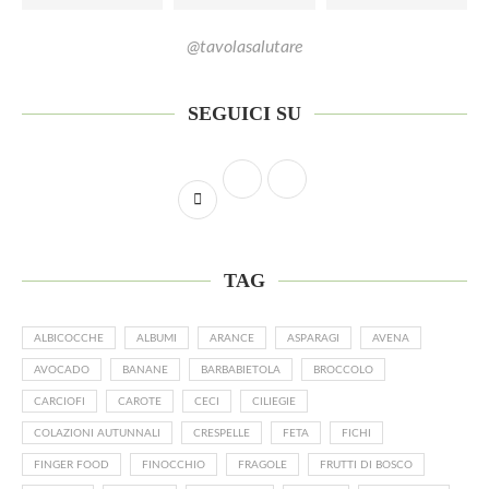
@tavolasalutare
SEGUICI SU
TAG
ALBICOCCHE
ALBUMI
ARANCE
ASPARAGI
AVENA
AVOCADO
BANANE
BARBABIETOLA
BROCCOLO
CARCIOFI
CAROTE
CECI
CILIEGIE
COLAZIONI AUTUNNALI
CRESPELLE
FETA
FICHI
FINGER FOOD
FINOCCHIO
FRAGOLE
FRUTTI DI BOSCO