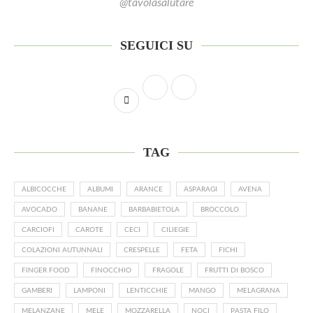
@tavolasalutare
SEGUICI SU
TAG
ALBICOCCHE
ALBUMI
ARANCE
ASPARAGI
AVENA
AVOCADO
BANANE
BARBABIETOLA
BROCCOLO
CARCIOFI
CAROTE
CECI
CILIEGIE
COLAZIONI AUTUNNALI
CRESPELLE
FETA
FICHI
FINGER FOOD
FINOCCHIO
FRAGOLE
FRUTTI DI BOSCO
GAMBERI
LAMPONI
LENTICCHIE
MANGO
MELAGRANA
MELANZANE
MELE
MOZZARELLA
NOCI
PASTA FILO