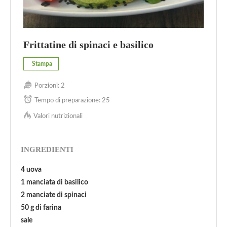
Frittatine di spinaci e basilico
Stampa
Porzioni:
2
Tempo di preparazione:
25
Valori nutrizionali
INGREDIENTI
4 uova
1 manciata di basilico
2 manciate di spinaci
50 g di farina
sale