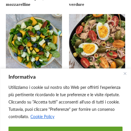
mozzarelline
verdure
Informativa
Insalata con mango,
Insalata di tonno, uova e
avocado e mozzarella
fagiolini
Utilizziamo i cookie sul nostro sito Web per offrirti l'esperienza
più pertinente ricordando le tue preferenze e le visite ripetute.
Cliccando su “Accetta tutti” acconsenti all'uso di tutti i cookie.
Tuttavia, puoi cliccare "Preferenze" per fornire un consenso
controllato.
Cookie Policy