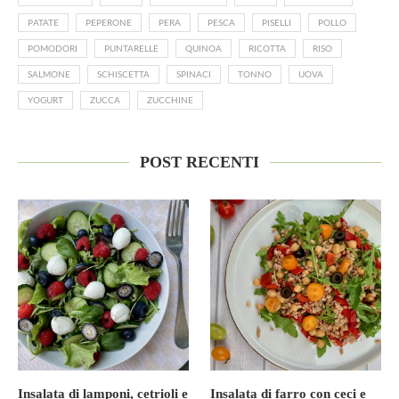
PATATE
PEPERONE
PERA
PESCA
PISELLI
POLLO
POMODORI
PUNTARELLE
QUINOA
RICOTTA
RISO
SALMONE
SCHISCETTA
SPINACI
TONNO
UOVA
YOGURT
ZUCCA
ZUCCHINE
POST RECENTI
Insalata di lamponi, cetrioli e
Insalata di farro con ceci e