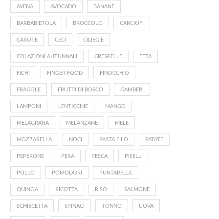
AVENA
AVOCADO
BANANE
BARBABIETOLA
BROCCOLO
CARCIOFI
CAROTE
CECI
CILIEGIE
COLAZIONI AUTUNNALI
CRESPELLE
FETA
FICHI
FINGER FOOD
FINOCCHIO
FRAGOLE
FRUTTI DI BOSCO
GAMBERI
LAMPONI
LENTICCHIE
MANGO
MELAGRANA
MELANZANE
MELE
MOZZARELLA
NOCI
PASTA FILO
PATATE
PEPERONE
PERA
PESCA
PISELLI
POLLO
POMODORI
PUNTARELLE
QUINOA
RICOTTA
RISO
SALMONE
SCHISCETTA
SPINACI
TONNO
UOVA