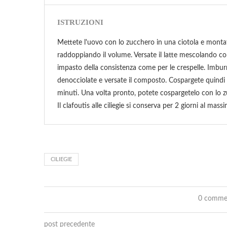
ISTRUZIONI
Mettete l'uovo con lo zucchero in una ciotola e mont
raddoppiando il volume. Versate il latte mescolando c
impasto della consistenza come per le crespelle. Imburr
denocciolate e versate il composto. Cospargete quindi 
minuti. Una volta pronto, potete cospargetelo con lo z
Il clafoutis alle ciliegie si conserva per 2 giorni al massi
CILIEGIE
0 comme
post precedente