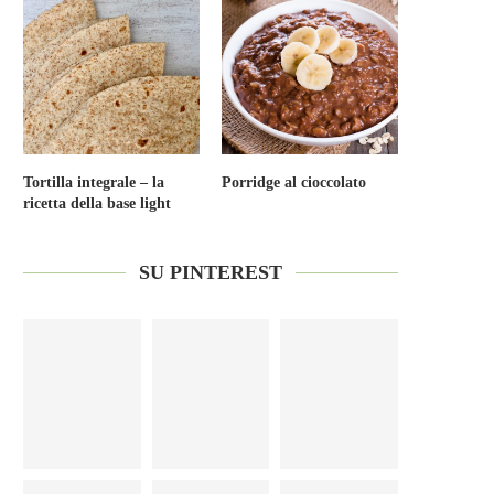
Tortilla integrale – la
Porridge al cioccolato
ricetta della base light
SU PINTEREST
Insalata di orzo con ceci e pomodorini
Kaiserschmarren
colorati
7 Luglio 2026