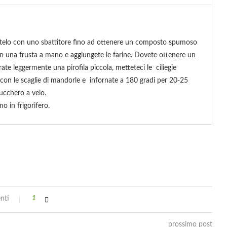
atelo con uno sbattitore fino ad ottenere un composto spumoso
on una frusta a mano e aggiungete le farine. Dovete ottenere un
ate leggermente una pirofila piccola, metteteci le ciliegie
con le scaglie di mandorle e infornate a 180 gradi per 20-25
ucchero a velo.
mo in frigorifero.
nti
1
prossimo post