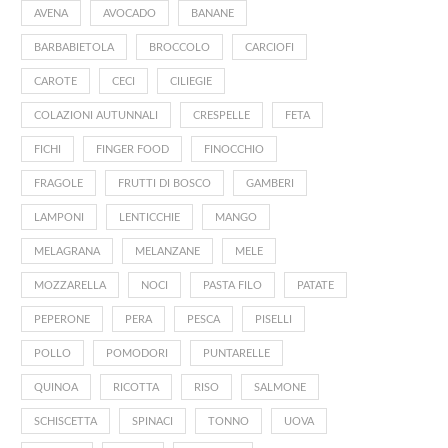
AVENA
AVOCADO
BANANE
BARBABIETOLA
BROCCOLO
CARCIOFI
CAROTE
CECI
CILIEGIE
COLAZIONI AUTUNNALI
CRESPELLE
FETA
FICHI
FINGER FOOD
FINOCCHIO
FRAGOLE
FRUTTI DI BOSCO
GAMBERI
LAMPONI
LENTICCHIE
MANGO
MELAGRANA
MELANZANE
MELE
MOZZARELLA
NOCI
PASTA FILO
PATATE
PEPERONE
PERA
PESCA
PISELLI
POLLO
POMODORI
PUNTARELLE
QUINOA
RICOTTA
RISO
SALMONE
SCHISCETTA
SPINACI
TONNO
UOVA