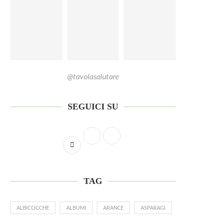
Insalata invernale di spinacini con kiwi
Insalata invernale di spinacini,
giallo, finocchio,...
e mela Kissabel...
18 Dicembre 2025
18 Dicembre 2025
@tavolasalutare
SEGUICI SU
TAG
ALBICOCCHE
ALBUMI
ARANCE
ASPARAGI