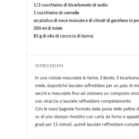
1/2 cucchiaino di bicarbonato di sodio
1 cucchiaino di cannella
un pizzico di noce moscata e di chiodi di garofano in po
200 ml di miele
85 g di olio di cocco (o di burro)
ISTRUZIONI
In una ciotola mescolate le farine, il lievito, il bicarbon
miele, dopodiché lasciate raffreddare per un paio di min
secchi e mescolate fino ad ottenere un composto omoge
uno straccio e lasciate raffreddare completamente.
Con le mani bagnate formate dalla pasta delle palline d
su di uno stampo rivestito con carta da forno e appiat
gradi per 15 minuti, quindi lasciate raffreddare compl