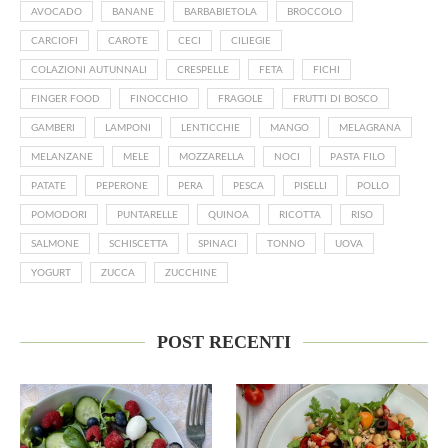
AVOCADO
BANANE
BARBABIETOLA
BROCCOLO
CARCIOFI
CAROTE
CECI
CILIEGIE
COLAZIONI AUTUNNALI
CRESPELLE
FETA
FICHI
FINGER FOOD
FINOCCHIO
FRAGOLE
FRUTTI DI BOSCO
GAMBERI
LAMPONI
LENTICCHIE
MANGO
MELAGRANA
MELANZANE
MELE
MOZZARELLA
NOCI
PASTA FILO
PATATE
PEPERONE
PERA
PESCA
PISELLI
POLLO
POMODORI
PUNTARELLE
QUINOA
RICOTTA
RISO
SALMONE
SCHISCETTA
SPINACI
TONNO
UOVA
YOGURT
ZUCCA
ZUCCHINE
POST RECENTI