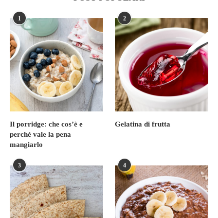
1
2
Il porridge: che cos’è e
Gelatina di frutta
perché vale la pena
mangiarlo
3
4