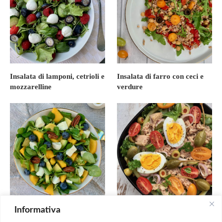
Insalata di lamponi, cetrioli e
Insalata di farro con ceci e
mozzarelline
verdure
Informativa
Insalata con mango,
Insalata di tonno, uova e
avocado e mozzarella
fagiolini