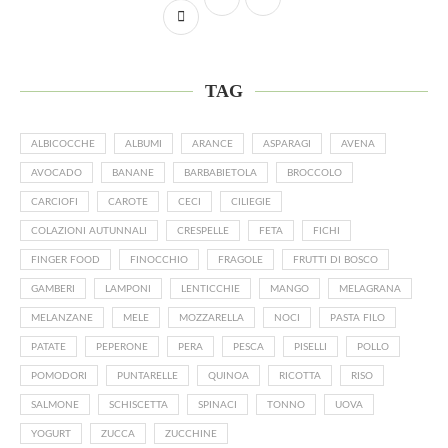
TAG
ALBICOCCHE
ALBUMI
ARANCE
ASPARAGI
AVENA
AVOCADO
BANANE
BARBABIETOLA
BROCCOLO
CARCIOFI
CAROTE
CECI
CILIEGIE
COLAZIONI AUTUNNALI
CRESPELLE
FETA
FICHI
FINGER FOOD
FINOCCHIO
FRAGOLE
FRUTTI DI BOSCO
GAMBERI
LAMPONI
LENTICCHIE
MANGO
MELAGRANA
MELANZANE
MELE
MOZZARELLA
NOCI
PASTA FILO
PATATE
PEPERONE
PERA
PESCA
PISELLI
POLLO
POMODORI
PUNTARELLE
QUINOA
RICOTTA
RISO
SALMONE
SCHISCETTA
SPINACI
TONNO
UOVA
YOGURT
ZUCCA
ZUCCHINE