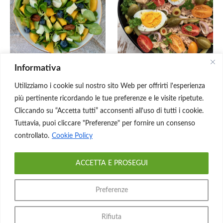
Informativa
Insalata con mango,
Insalata di tonno, uova e
avocado e mozzarella
fagiolini
Utilizziamo i cookie sul nostro sito Web per offrirti l'esperienza
più pertinente ricordando le tue preferenze e le visite ripetute.
Cliccando su “Accetta tutti” acconsenti all'uso di tutti i cookie.
Tuttavia, puoi cliccare "Preferenze" per fornire un consenso
controllato.
Cookie Policy
ACCETTA E PROSEGUI
La Cucina Salutare • info@lacucinasalutare.it • P. IVA
10051250966 • Tutti i diritti riservati.
Preferenze
Privacy Policy
•
Cookie Policy
•
Condizioni di vendita
Rifiuta