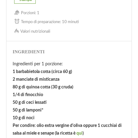
Porzioni:
1
Tempo di preparazione:
10 minuti
Valori nutrizionali
INGREDIENTI
Ingredienti per 1 porzione:
1 barbabietola cotta (circa 60 g)
2 manciate di misticanza
80 g di quinoa cotta (30 g cruda)
1/4 di finocchio
50 g di ceci lessati
50 g di lamponi*
10 g di noci
Per condire: olio extra vergine d'oliva oppure 1 cucchiai di
salsa al miele e senape (la ricetta è
qui
)