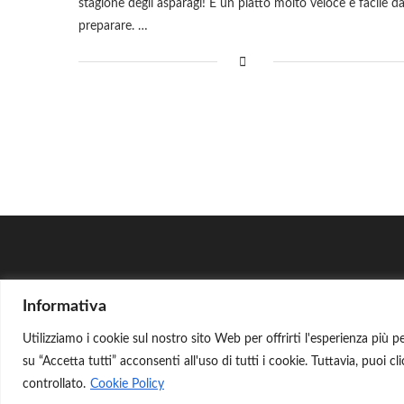
stagione degli asparagi! È un piatto molto veloce e facile d
preparare. …
Informativa
La Cucina S
Utilizziamo i cookie sul nostro sito Web per offrirti l'esperienza più p
su “Accetta tutti” acconsenti all'uso di tutti i cookie. Tuttavia, puoi 
controllato.
Cookie Policy