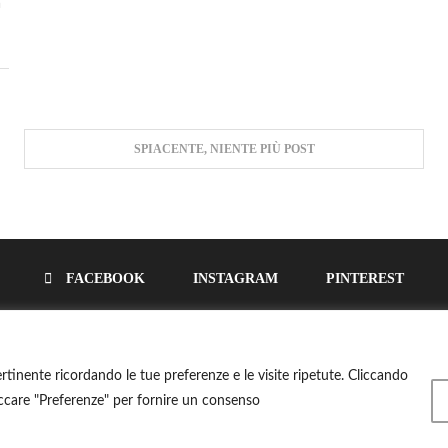
a
SPIACENTE, NIENTE PIÙ POST
FACEBOOK
INSTAGRAM
PINTEREST
alutare • info@lacucinasalutare.it • P. IVA 10051250966 • Tutti i diritt
ertinente ricordando le tue preferenze e le visite ripetute. Cliccando
Privacy Policy
•
Cookie Policy
•
Condizioni di vendita
cliccare "Preferenze" per fornire un consenso
TORNA IN CIMA